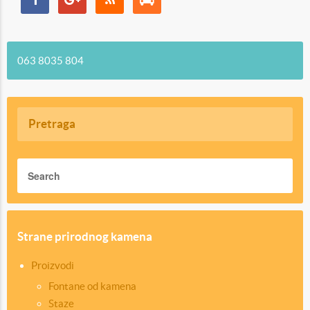
063 8035 804
Pretraga
Strane prirodnog kamena
Proizvodi
Fontane od kamena
Staze