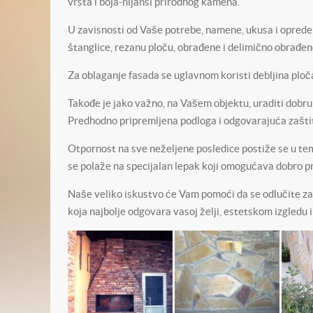
vrsta i boja-nijansi prirodnog kamena.
U zavisnosti od Vaše potrebe, namene, ukusa i opredel
štanglice, rezanu ploču, obrađene i delimično obrađene
Za oblaganje fasada se uglavnom koristi debljina ploč
Takođe je jako važno, na Vašem objektu, uraditi dobru
Predhodno pripremljena podloga i odgovarajuća zaštita,
Otpornost na sve neželjene posledice postiže se u te
se polaže na specijalan lepak koji omogućava dobro pr
Naše veliko iskustvo će Vam pomoći da se odlučite za
koja najbolje odgovara vasoj želji, estetskom izgledu 