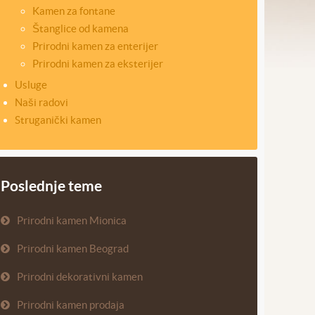
Kamen za fontane
Štanglice od kamena
Prirodni kamen za enterijer
Prirodni kamen za eksterijer
Usluge
Naši radovi
Struganički kamen
Poslednje teme
Prirodni kamen Mionica
Prirodni kamen Beograd
Prirodni dekorativni kamen
Prirodni kamen prodaja