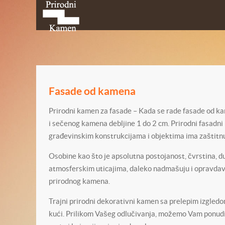
Fasade od kamena
Prirodni kamen za fasade – Kada se rade fasade od kam
i sečenog kamena debljine 1 do 2 cm. Prirodni fasadni k
građevinskim konstrukcijama i objektima ima zaštitnu
Osobine kao što je apsolutna postojanost, čvrstina, 
atmosferskim uticajima, daleko nadmašuju i opravda
prirodnog kamena.
Trajni prirodni dekorativni kamen sa prelepim izgledo
kući. Prilikom Vašeg odlučivanja, možemo Vam ponuditi 