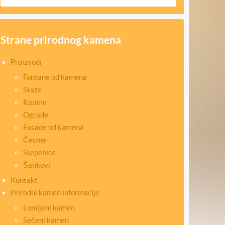
Strane prirodnog kamena
Proizvodi
Fontane od kamena
Staze
Kamini
Ograde
Fasade od kamena
Česme
Stepenice
Šankovi
Kontakt
Prirodni kamen informacije
Lomljeni kamen
Sečeni kamen