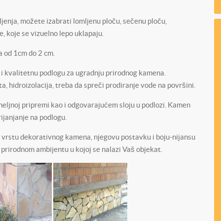
jenja, možete izabrati lomljenu ploču, sečenu ploču,
, koje se vizuelno lepo uklapaju.
a od 1cm do 2 cm.
 i kvalitetnu podlogu za ugradnju prirodnog kamena.
 hidroizolacija, treba da spreči prodiranje vode na površini.
meljnoj pripremi kao i odgovarajućem sloju u podlozi. Kamen
ijanjanje na podlogu.
 vrstu dekorativnog kamena, njegovu postavku i boju-nijansu
i prirodnom ambijentu u kojoj se nalazi Vaš objekat.