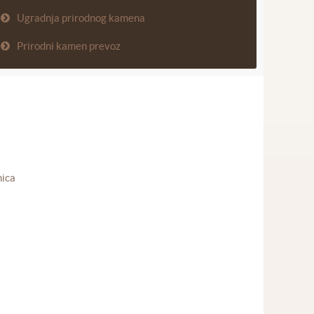
Ugradnja prirodnog kamena
Prirodni kamen prevoz
nica