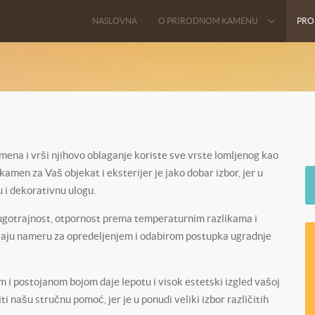
NASLOVNA
O PRIRODNOM KAMENU
PRO
ena i vrši njihovo oblaganje koriste sve vrste lomljenog kao
amen za Vaš objekat i eksterijer je jako dobar izbor, jer u
 i dekorativnu ulogu.
dugotrajnost, otpornost prema temperaturnim razlikama i
vaju nameru za opredeljenjem i odabirom postupka ugradnje
m i postojanom bojom daje lepotu i visok estetski izgled vašoj
našu stručnu pomoć, jer je u ponudi veliki izbor različitih