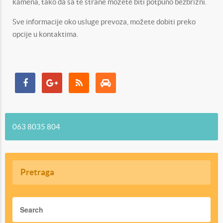
kamena, tako da sa te strane možete biti potpuno bezbrižni.
Sve informacije oko usluge prevoza, možete dobiti preko
opcije u kontaktima.
063 8035 804
Pretraga