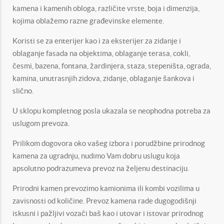
kamena i kamenih obloga, različite vrste, boja i dimenzija,
kojima oblažemo razne građevinske elemente.
Koristi se za enterijer kao i za eksterijer za zidanje i
oblaganje fasada na objektima, oblaganje terasa, cokli,
česmi, bazena, fontana, žardinjera, staza, stepeništa, ograda,
kamina, unutrasnjih zidova, zidanje, oblaganje šankova i
slično.
U sklopu kompletnog posla ukazala se neophodna potreba za
uslugom prevoza.
Prilikom dogovora oko vašeg izbora i porudžbine prirodnog
kamena za ugradnju, nudimo Vam dobru uslugu koja
apsolutno podrazumeva prevoz na željenu destinaciju.
Prirodni kamen prevozimo kamionima ili kombi vozilima u
zavisnosti od količine. Prevoz kamena rade dugogodišnji
iskusni i pažljivi vozači baš kao i utovar i istovar prirodnog