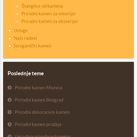
Štanglice od kamena
Prirodni kamen za enterijer
Prirodni kamen za eksterijer
Usluge
Naši radovi
Struganički kamen
Poslednje teme
Prirodni kamen Mionica
Prirodni kamen Beograd
Prirodni dekorativni kamen
Prirodni kamen prodaja
Ugradnja prirodnog kamena