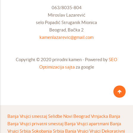
063/8035-804
Miroslav Lazarević
selo Popadić Struganik Mionica
Beograd, Bačka 2
kamenlazarevic@gmail.com
Copyright © 2020 prirodni kamen - Powered by
SEO
Optimizacija sajta
za google
Banja Vrujci smestaj
Selidbe Novi Beograd
Vrnjacka Banja
Banja Vrujci privatni smestaj
Banja Vrujci apartmani
Banja
Vrujci Srbija
Sokobanja Srbija
Banja Vrujci
Vrujci
Dekorativni