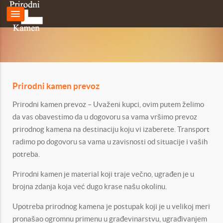
Prirodni kamen prevoz
Prirodni kamen prevoz – Uvaženi kupci, ovim putem želimo
da vas obavestimo da u dogovoru sa vama vršimo prevoz
prirodnog kamena na destinaciju koju vi izaberete. Transport
radimo po dogovoru sa vama u zavisnosti od situacije i vaših
potreba.
Prirodni kamen je material koji traje večno, ugrađen je u
brojna zdanja koja već dugo krase našu okolinu.
Upotreba prirodnog kamena je postupak koji je u velikoj meri
pronašao ogromnu primenu u građevinarstvu, ugrađivanjem