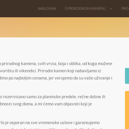
NASLOVNA
O PRIRODNOM KAMENU
PRO
prirodnog kamena, svih vrsta, boja i oblika, od koga možete
rištu ili vikendici. Prirodni kamen koji nabavljamo iz
o po najboljim cenama, jer verujemo da su vaše uživanje i
i rezervisano samo za planinske predele, rečne doline ili
obnosti svog doma, a mi ćemo vam objasniti koji je
lo je otporan na sve vremenske uslove i garantujemo