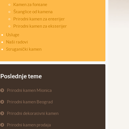
Kamen za fontane
Štanglice od kamena
Prirodni kamen za enterijer
Prirodni kamen za eksterijer
Usluge
Naši radovi
Struganički kamen
Poslednje teme
Prirodni kamen Mionica
Prirodni kamen Beograd
Prirodni dekorativni kamen
Prirodni kamen prodaja