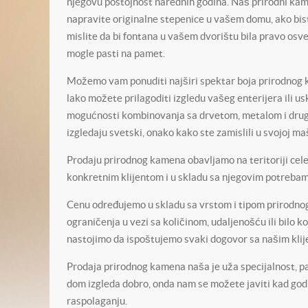
njegovu postojnost narednih godina. Naš prirodni kamen
napravite originalne stepenice u vašem domu, ako biste
mislite da bi fontana u vašem dvorištu bila pravo osve
mogle pasti na pamet.
Možemo vam ponuditi najširi spektar boja prirodnog ka
lako možete prilagoditi izgledu vašeg enterijera ili u
mogućnosti kombinovanja sa drvetom, metalom i drugim
izgledaju svetski, onako kako ste zamislili u svojoj maš
Prodaju prirodnog kamena obavljamo na teritoriji cel
konkretnim klijentom i u skladu sa njegovim potrebam
Cenu određujemo u skladu sa vrstom i tipom prirodnog 
ograničenja u vezi sa količinom, udaljenošću ili bilo 
nastojimo da ispoštujemo svaki dogovor sa našim klije
Prodaja prirodnog kamena naša je uža specijalnost, pa u
dom izgleda dobro, onda nam se možete javiti kad god 
raspolaganju.