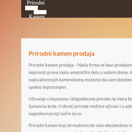
Prirodni kamen prodaja
Prirodni kamen prodaja – Naša firma se bavi prodajom 
napraviti prava mala umetnička dela u vašem domu, dvo
najkvalitetnijih kamenoloma možemo da vam obezbedim
spokoj neprocenjivi.
Uživanje u lepotama i blagodetima prirode ne mora bit
šumovita brda. U divoti prirode možete uživati i u ud
najjednostavniji način za to.
Prirodni kamen koji mi možemo da vam obezbedimo vr