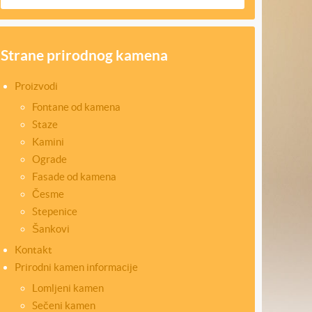
Strane prirodnog kamena
Proizvodi
Fontane od kamena
Staze
Kamini
Ograde
Fasade od kamena
Česme
Stepenice
Šankovi
Kontakt
Prirodni kamen informacije
Lomljeni kamen
Sečeni kamen