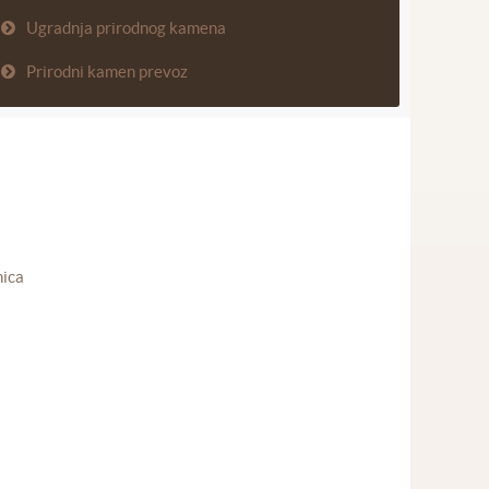
Ugradnja prirodnog kamena
Prirodni kamen prevoz
nica