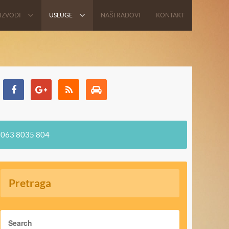
IZVODI
USLUGE
NAŠI RADOVI
KONTAKT
063 8035 804
Pretraga