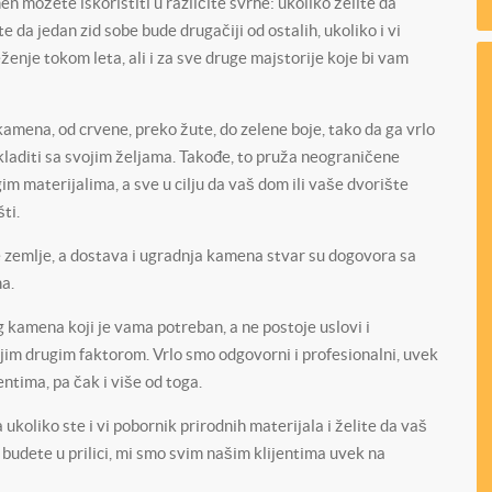
 možete iskoristiti u različite svrhe: ukoliko želite da
 da jedan zid sobe bude drugačiji od ostalih, ukoliko i vi
ženje tokom leta, ali i za sve druge majstorije koje bi vam
mena, od crvene, preko žute, do zelene boje, tako da ga vrlo
skladiti sa svojim željama. Takođe, to pruža neograničene
 materijalima, a sve u cilju da vaš dom ili vaše dvorište
ti.
e zemlje, a dostava i ugradnja kamena stvar su dogovora sa
a.
kamena koji je vama potreban, a ne postoje uslovi i
kojim drugim faktorom. Vrlo smo odgovorni i profesionalni, uvek
ntima, pa čak i više od toga.
koliko ste i vi pobornik prirodnih materijala i želite da vaš
budete u prilici, mi smo svim našim klijentima uvek na