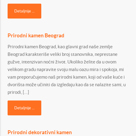
Detaljnije ...
Prirodni kamen Beograd
Prirodni kamen Beograd, kao glavni grad naše zemlje
Beograd karakteriše veliki broj stanovnika, neprestane
gužve, intenzivan noćni život. Ukoliko želite da u ovom
velikom gradu napravite svoju malu oazu mira i spokoja, mi
vam preporučujemo naš prirodni kamen, koji od vaše kuće i
dvorišta može učiniti da izgledaju kao da se nalazite sami, u
prirodi, […]
Detaljnije ...
Prirodni dekorativni kamen