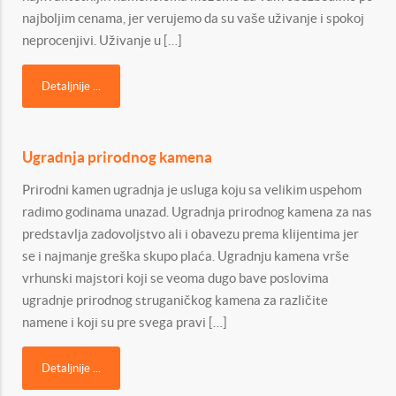
najboljim cenama, jer verujemo da su vaše uživanje i spokoj
neprocenjivi. Uživanje u […]
Detaljnije ...
Ugradnja prirodnog kamena
Prirodni kamen ugradnja je usluga koju sa velikim uspehom
radimo godinama unazad. Ugradnja prirodnog kamena za nas
predstavlja zadovoljstvo ali i obavezu prema klijentima jer
se i najmanje greška skupo plaća. Ugradnju kamena vrše
vrhunski majstori koji se veoma dugo bave poslovima
ugradnje prirodnog struganičkog kamena za različite
namene i koji su pre svega pravi […]
Detaljnije ...