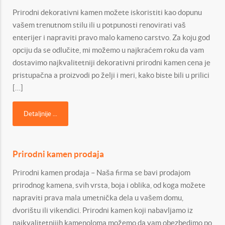
Prirodni dekorativni kamen možete iskoristiti kao dopunu
vašem trenutnom stilu ili u potpunosti renovirati vaš
enterijer i napraviti pravo malo kameno carstvo. Za koju god
opciju da se odlučite, mi možemo u najkraćem roku da vam
dostavimo najkvalitetniji dekorativni prirodni kamen cena je
pristupačna a proizvodi po želji i meri, kako biste bili u prilici
[…]
Detaljnije ...
Prirodni kamen prodaja
Prirodni kamen prodaja – Naša firma se bavi prodajom
prirodnog kamena, svih vrsta, boja i oblika, od koga možete
napraviti prava mala umetnička dela u vašem domu,
dvorištu ili vikendici. Prirodni kamen koji nabavljamo iz
najkvalitetnijih kamenoloma možemo da vam obezbedimo po