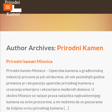
Author Archives:
Prirodni Kamen
Prirodni kamen Mionica
Prirodni kamen Mionica – Upotreba kamena u građevinskoj
industriji prisutna je još od davnina, ali tek poslednjih godina
primetna je i ekspanzija upotrebe prirodnog kamena u
stvaranju enterijera i eksterijera modernih domova. U
okolini Mionice se nalaze prava nalazišta najkvalitetnijeg
kamena na ovim prostorima, a mi možemo da se postaramo
da željenu vrstu prirodnog kamena […]