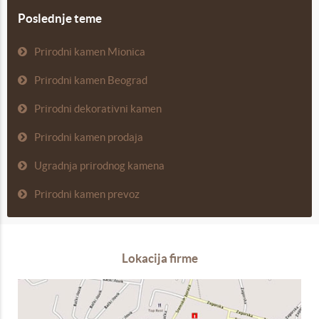
Poslednje teme
Prirodni kamen Mionica
Prirodni kamen Beograd
Prirodni dekorativni kamen
Prirodni kamen prodaja
Ugradnja prirodnog kamena
Prirodni kamen prevoz
Lokacija firme