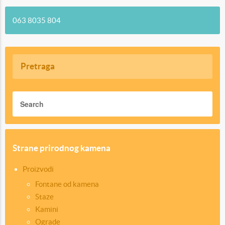
063 8035 804
Pretraga
Strane prirodnog kamena
Proizvodi
Fontane od kamena
Staze
Kamini
Ograde