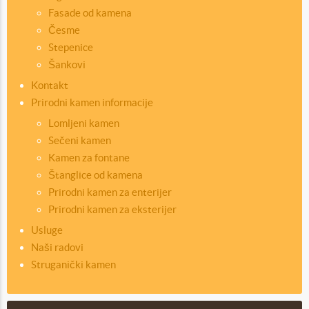
Fasade od kamena
Česme
Stepenice
Šankovi
Kontakt
Prirodni kamen informacije
Lomljeni kamen
Sečeni kamen
Kamen za fontane
Štanglice od kamena
Prirodni kamen za enterijer
Prirodni kamen za eksterijer
Usluge
Naši radovi
Struganički kamen