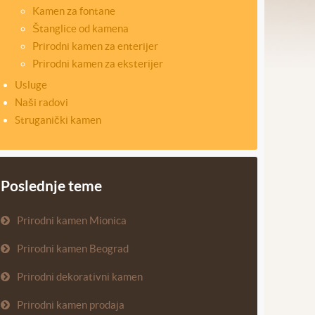
Kamen za fontane
Štanglice od kamena
Prirodni kamen za enterijer
Prirodni kamen za eksterijer
Usluge
Naši radovi
Struganički kamen
Poslednje teme
Prirodni kamen Mionica
Prirodni kamen Beograd
Prirodni dekorativni kamen
Prirodni kamen prodaja