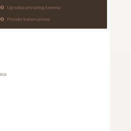
Ugradnja prirodnog kamena
Prirodni kamen prevoz
nica