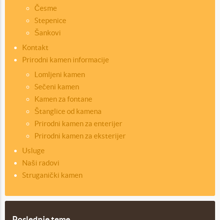
Česme
Stepenice
Šankovi
Kontakt
Prirodni kamen informacije
Lomljeni kamen
Sečeni kamen
Kamen za fontane
Štanglice od kamena
Prirodni kamen za enterijer
Prirodni kamen za eksterijer
Usluge
Naši radovi
Struganički kamen
Poslednje teme