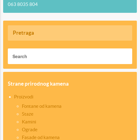
063 8035 804
Pretraga
Strane prirodnog kamena
Proizvodi
Fontane od kamena
Staze
Kamini
Ograde
Fasade od kamena