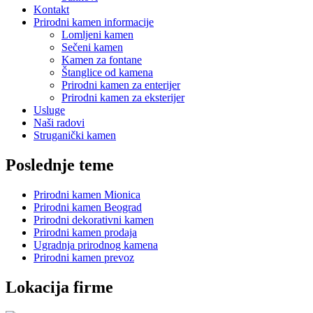
Kontakt
Prirodni kamen informacije
Lomljeni kamen
Sečeni kamen
Kamen za fontane
Štanglice od kamena
Prirodni kamen za enterijer
Prirodni kamen za eksterijer
Usluge
Naši radovi
Struganički kamen
Poslednje teme
Prirodni kamen Mionica
Prirodni kamen Beograd
Prirodni dekorativni kamen
Prirodni kamen prodaja
Ugradnja prirodnog kamena
Prirodni kamen prevoz
Lokacija firme