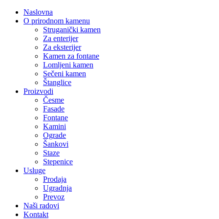
Naslovna
O prirodnom kamenu
Struganički kamen
Za enterijer
Za eksterijer
Kamen za fontane
Lomljeni kamen
Sečeni kamen
Štanglice
Proizvodi
Česme
Fasade
Fontane
Kamini
Ograde
Šankovi
Staze
Stepenice
Usluge
Prodaja
Ugradnja
Prevoz
Naši radovi
Kontakt